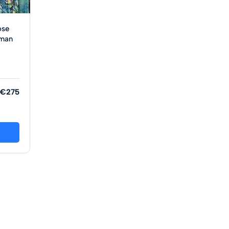
ose
lman
€275