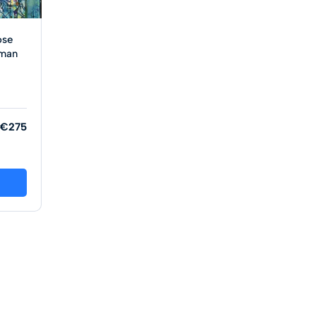
ose
lman
€275