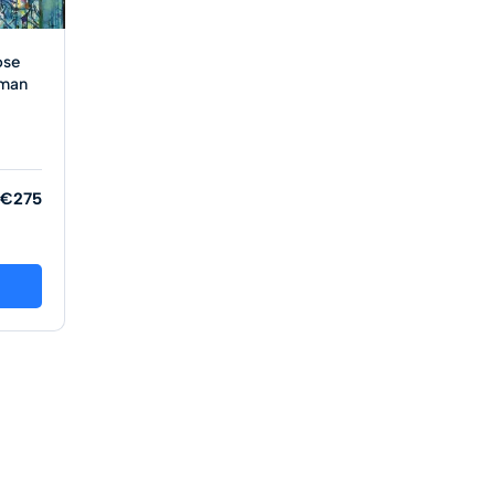
ose
lman
€275