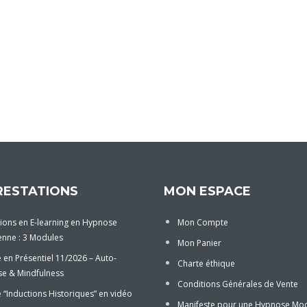
RESTATIONS
MON ESPACE
ions en E-learning en Hypnose
Mon Compte
enne : 3 Modules
Mon Panier
 en Présentiel 11/2026 – Auto-
Charte éthique
e & Mindfulness
Conditions Générales de Vente
“Inductions Historiques” en vidéo
Manifeste pour une Hypnose Mo