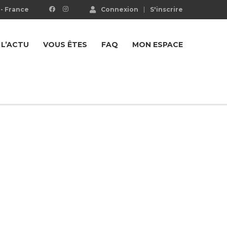
- France
Connexion
S'inscrire
L’ACTU
VOUS ÊTES
FAQ
MON ESPACE