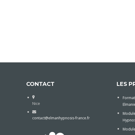
CONTACT
LES P
Format
Nice
Elmani
Module
contact@elmanhypnosis-france.fr
Hypnos
Module 