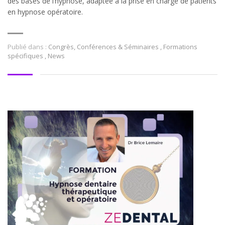
des bases de l’hypnose, adaptée à la prise en charge de patients
en hypnose opératoire.
Publié dans :
Congrès, Conférences & Séminaires
,
Formations
spécifiques
,
News