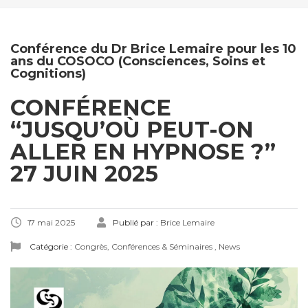
Conférence du Dr Brice Lemaire pour les 10
ans du COSOCO (Consciences, Soins et
Cognitions)
CONFÉRENCE
“JUSQU’OÙ PEUT-ON
ALLER EN HYPNOSE ?”
27 JUIN 2025
17 mai 2025
Publié par :
Brice Lemaire
Catégorie :
Congrès, Conférences & Séminaires
,
News