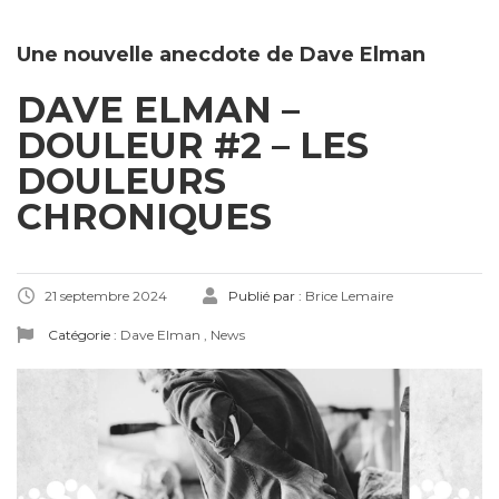
Une nouvelle anecdote de Dave Elman
DAVE ELMAN –
DOULEUR #2 – LES
DOULEURS
CHRONIQUES
21 septembre 2024
Publié par :
Brice Lemaire
Catégorie :
Dave Elman
,
News