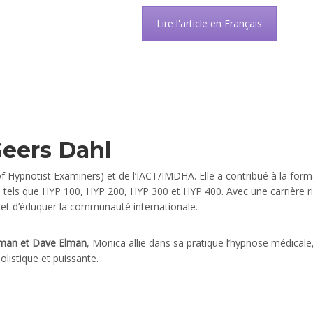
Lire l'article en Français
eers Dahl
 Hypnotist Examiners) et de l’IACT/IMDHA. Elle a contribué à la form
s tels que HYP 100, HYP 200, HYP 300 et HYP 400. Avec une carrière r
r et d’éduquer la communauté internationale.
kman et Dave Elman
, Monica allie dans sa pratique l’hypnose médicale
olistique et puissante.