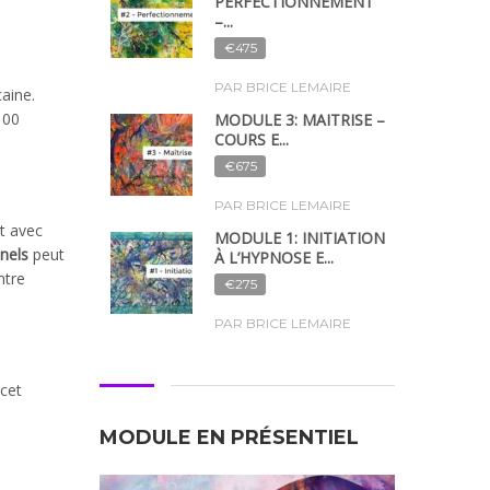
PERFECTIONNEMENT
–...
€475
PAR BRICE LEMAIRE
aine.
100
MODULE 3: MAÎTRISE –
COURS E...
€675
PAR BRICE LEMAIRE
t avec
MODULE 1: INITIATION
nnels
peut
À L’HYPNOSE E...
ntre
€275
PAR BRICE LEMAIRE
 cet
MODULE EN PRÉSENTIEL