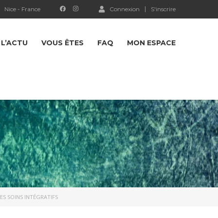
Nice - France
Connexion
S'inscrire
L’ACTU
VOUS ÊTES
FAQ
MON ESPACE
LES SOINS INTÉGRATIFS