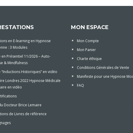
RESTATIONS
MON ESPACE
ions en E-learning en Hypnose
Mon Compte
enne : 3 Modules
Mon Panier
 en Présentiel 11/2026 – Auto-
Charte éthique
e & Mindfulness
Conditions Générales de Vente
“Inductions Historiques” en vidéo
Manifeste pour une Hypnose Mo
ire Londres 2022 Hypnose Médicale
FAQ
aire en vidéo
tifications
du Docteur Brice Lemaire
ions de Livres de référence
gnages