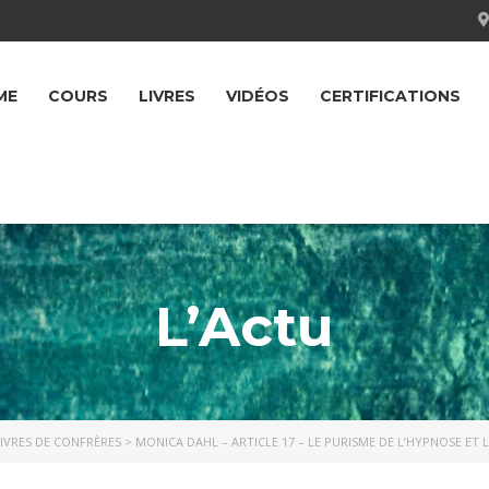
ME
COURS
LIVRES
VIDÉOS
CERTIFICATIONS
L’Actu
IVRES DE CONFRÈRES
>
MONICA DAHL – ARTICLE 17 – LE PURISME DE L’HYPNOSE ET 