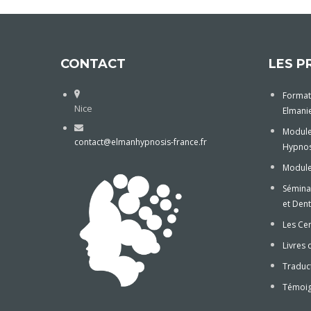
CONTACT
LES P
Format
Nice
Elmani
Module
contact@elmanhypnosis-france.fr
Hypnos
Module 
Sémina
et Dent
Les Cer
Livres 
Traduct
Témoi