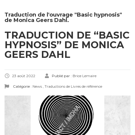
Traduction de l'ouvrage "Basic hypnosis"
de Monica Geers Dahl.
TRADUCTION DE “BASIC
HYPNOSIS” DE MONICA
GEERS DAHL
23 août 2022
Publié par :
Brice Lemaire
Catégorie :
News
,
Traductions de Livres de référence