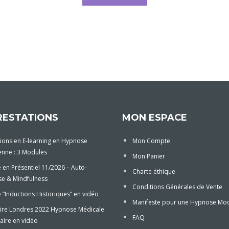
RESTATIONS
MON ESPACE
ions en E-learning en Hypnose
Mon Compte
enne : 3 Modules
Mon Panier
 en Présentiel 11/2026 – Auto-
Charte éthique
e & Mindfulness
Conditions Générales de Vente
“Inductions Historiques” en vidéo
Manifeste pour une Hypnose Mo
ire Londres 2022 Hypnose Médicale
FAQ
aire en vidéo