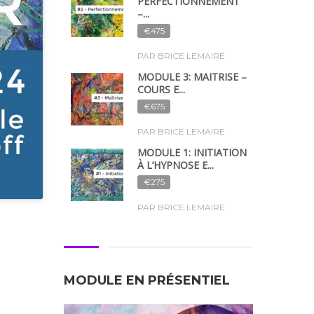
PERFECTIONNEMENT
–...
€475
PAR BRICE LEMAIRE
MODULE 3: MAÎTRISE –
COURS E...
€675
PAR BRICE LEMAIRE
MODULE 1: INITIATION
À L’HYPNOSE E...
€275
PAR BRICE LEMAIRE
MODULE EN PRÉSENTIEL