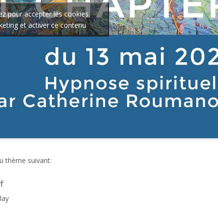
ez pour accepter les cookies
eting et activer ce contenu
u thème suivant:
f
lay