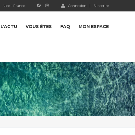
Nice - France
Connexion
S'inscrire
L’ACTU
VOUS ÊTES
FAQ
MON ESPACE