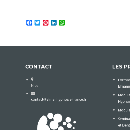
Facebook
Twitter
Pinterest
LinkedIn
WhatsApp
CONTACT
LES P
Format
Nice
Elmani
Module
contact@elmanhypnosis-france.fr
Hypnos
Module 
Sémina
et Dent