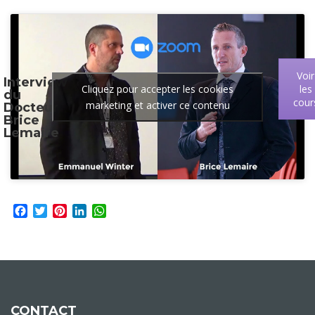
Voir
Interview
Cliquez pour accepter les cookies
les
du
cour
marketing et activer ce contenu
Docteur
Brice
Lemaire
Facebook
Twitter
Pinterest
LinkedIn
WhatsApp
CONTACT